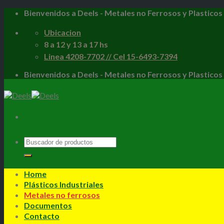
Skip
Bienvenidos a Deels - Metales no Ferrosos y Plasticos 
to
content
Ubicacion
8 a 12 y 13 a 17 hs
Linea 4208-7702 // Cel 15-6493-7394
Bienvenidos a Deels - Metales no Ferrosos y Plasticos 
Home
Plásticos Industriales
Metales no ferrosos
Documentos
Contacto